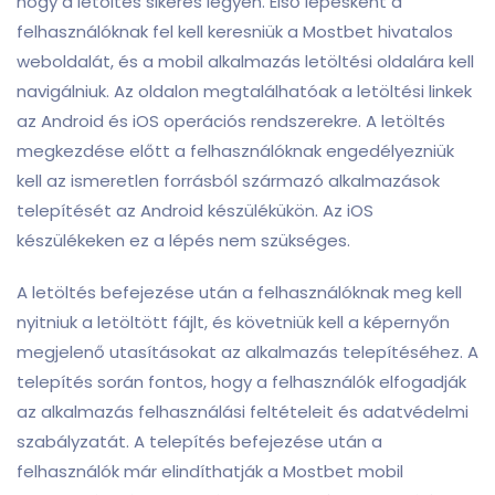
hogy a letöltés sikeres legyen. Első lépésként a
felhasználóknak fel kell keresniük a Mostbet hivatalos
weboldalát, és a mobil alkalmazás letöltési oldalára kell
navigálniuk. Az oldalon megtalálhatóak a letöltési linkek
az Android és iOS operációs rendszerekre. A letöltés
megkezdése előtt a felhasználóknak engedélyezniük
kell az ismeretlen forrásból származó alkalmazások
telepítését az Android készülékükön. Az iOS
készülékeken ez a lépés nem szükséges.
A letöltés befejezése után a felhasználóknak meg kell
nyitniuk a letöltött fájlt, és követniük kell a képernyőn
megjelenő utasításokat az alkalmazás telepítéséhez. A
telepítés során fontos, hogy a felhasználók elfogadják
az alkalmazás felhasználási feltételeit és adatvédelmi
szabályzatát. A telepítés befejezése után a
felhasználók már elindíthatják a Mostbet mobil