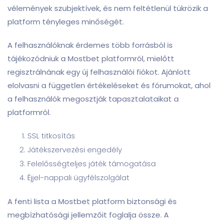
vélemények szubjektívek, és nem feltétlenül tükrözik a
platform tényleges minőségét.
A felhasználóknak érdemes több forrásból is
tájékozódniuk a Mostbet platformról, mielőtt
regisztrálnának egy új felhasználói fiókot. Ajánlott
elolvasni a független értékeléseket és fórumokat, ahol
a felhasználók megosztják tapasztalataikat a
platformról.
SSL titkosítás
Játékszervezési engedély
Felelősségteljes játék támogatása
Éjjel-nappali ügyfélszolgálat
A fenti lista a Mostbet platform biztonsági és
megbízhatósági jellemzőit foglalja össze. A