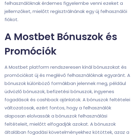
felhasználóknak érdemes figyelembe venni ezeket a
jellemzőket, mielőtt regisztrálnának egy új felhasználói
fiókot.
A Mostbet Bónuszok és
Promóciók
A Mostbet platform rendszeresen kínál bónuszokat és
promóciókat új és meglévő felhasználóknak egyaránt. A
bónuszok különböző formákban jelennek meg, például
üdvözlő bónuszok, befizetési bónuszok, ingyenes
fogadások és cashback ajánlatok. A bónuszok feltételei
változatosak, ezért fontos, hogy a felhasználók
alaposan elolvassák a bónuszok felhasználási
feltételeit, mielőtt elfogadják azokat. A bónuszok
általában fogadási követelményekhez kötöttek, azaz a