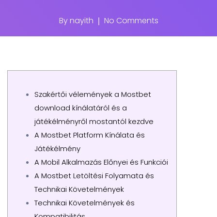
By
nayith
No Comments
Szakértői vélemények a Mostbet
download kínálatáról és a
játékélményről mostantól kezdve
A Mostbet Platform Kínálata és
Játékélmény
A Mobil Alkalmazás Előnyei és Funkciói
A Mostbet Letöltési Folyamata és
Technikai Követelmények
Technikai Követelmények és
Kompatibilitás