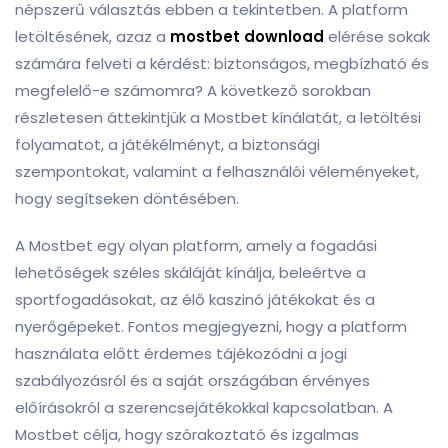
népszerű választás ebben a tekintetben. A platform
letöltésének, azaz a
mostbet download
elérése sokak
számára felveti a kérdést: biztonságos, megbízható és
megfelelő-e számomra? A következő sorokban
részletesen áttekintjük a Mostbet kínálatát, a letöltési
folyamatot, a játékélményt, a biztonsági
szempontokat, valamint a felhasználói véleményeket,
hogy segítseken döntésében.
A Mostbet egy olyan platform, amely a fogadási
lehetőségek széles skáláját kínálja, beleértve a
sportfogadásokat, az élő kaszinó játékokat és a
nyerőgépeket. Fontos megjegyezni, hogy a platform
használata előtt érdemes tájékozódni a jogi
szabályozásról és a saját országában érvényes
előírásokról a szerencsejátékokkal kapcsolatban. A
Mostbet célja, hogy szórakoztató és izgalmas