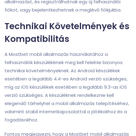
alkalmazást, és regisztrálhatnak egy új felhasználói
fiókot, vagy bejelentkezhetnek a meglévő fiókjukba.
Technikai Követelmények és
Kompatibilitás
A Mostbet mobil alkalmazás használatához a
felhasználók készülékének meg kell felelnie bizonyos
technikai követelményeknek. Az Android készülékek
esetében a legalább 4.4-es Android verzió szükséges,
míg az iOS készülékek esetében a legalább 9.3-as iOS
verzió szükséges. A készüléknek rendelkeznie kell
elegendő tárhelyhel a mobil alkalmazás telepítéséhez,
valamint stabil internetkapcsolattal a játékokhoz és a
fogadásokhoz.
Fontos megjegyezni, hogy a Mostbet mobil alkalmazás