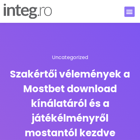
Uncategorized
Szakértői vélemények a
Mostbet download
kínálatáról és a
játékélményről
mostantól kezdve