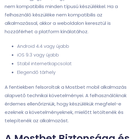
nem kompatibilis minden típusú készülékkel. Ha a
felhasználó készüléke nem kompatibilis az
alkalmazással, akkor a weboldalon keresztül is
hozzáférhet a platform kínálatához.
Android 4.4 vagy újabb
iOS 9.3 vagy újabb
Stabil internetkapcsolat
Elegendő tárhely
A fentiekben felsoroltak a Mostbet mobil alkalmazás
alapvető technikai követelményei. A felhasználóknak
érdemes ellenőrizniük, hogy készülékük megfelel-e
ezeknek a követelményeknek, mielőtt letöltenék és
telepítenék az alkalmazást.
A Mostbet Biztonsága és