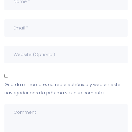
Guarda mi nombre, correo electrónico y web en este
navegador para la próxima vez que comente.