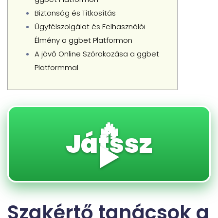
Biztonság és Titkosítás
Ügyfélszolgálat és Felhasználói
Élmény a ggbet Platformon
A jövő Online Szórakozása a ggbet
Platformmal
🔥
Játssz
▶️
Szakértő tanácsok a