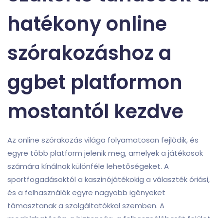
hatékony online
szórakozáshoz a
ggbet platformon
mostantól kezdve
Az online szórakozás világa folyamatosan fejlődik, és
egyre több platform jelenik meg, amelyek a játékosok
számára kínálnak különféle lehetőségeket. A
sportfogadásoktól a kaszinójátékokig a választék óriási,
és a felhasználók egyre nagyobb igényeket
támasztanak a szolgáltatókkal szemben. A