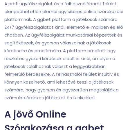
A profi ügyfélszolgálat és a felhasználóbarát felület
elengedhetetlen elemei egy sikeres online szórakozási
platformnak. A ggbet platform a játékosok számára
24/7 ügyfélszolgálatot kínál, elérhető e-mailben és élő
chatben. Az ügyfélszolgálat munkatársai képzettek és
segítőkészek, és gyorsan válaszolnak a játékosok
kérdéseire és problémáira. A platform emellett egy
részletes gyakori kérdések oldalt is kínál, amelyen a
játékosok találhatnak választ a leggyakrabban
felmerülő kérdésekre. A felhasználói felület intuitív és
könnyen kezelhető, ami lehetővé teszi a játékosok
számára, hogy gyorsan és egyszerűen megtalálják a
számukra érdekes játékokat és funkciókat.
A jövő Online
Szórakozása a ggbet