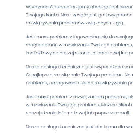
W Vavada Casino oferujemy obsługę techniczną
Twojego konta. Nasz zespół jest gotowy pomóc 
rozwiązywania problemów związanych z grą.
Jeśli masz problem z logowaniem się do swojego 
mogła pomóc w rozwiązaniu Twojego problemu. 
kontaktowy na naszej stronie internetowej lub p
Nasza obsługa techniczna jest wyposażona w n
Ci najlepsze rozwiązanie Twojego problemu. Na
problemu, od logowania się do rozwiązywania p
Jeśli masz problem z rozwiązaniem problemu, s
w rozwiązaniu Twojego problemu. Możesz skonta
naszej stronie internetowej lub poprzez e-mail.
Nasza obsługa techniczna jest dostępna dla ws