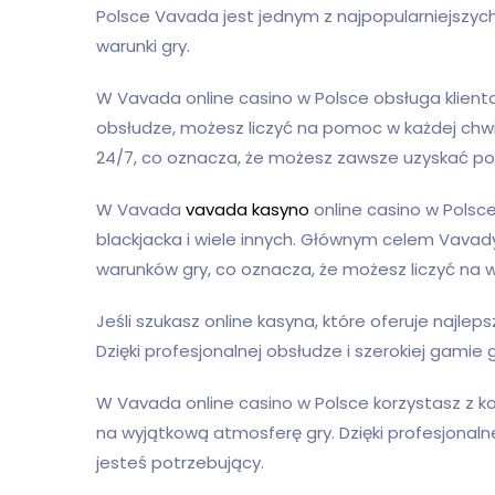
Polsce Vavada jest jednym z najpopularniejszych 
warunki gry.
W Vavada online casino w Polsce obsługa klienta
obsłudze, możesz liczyć na pomoc w każdej chwil
24/7, co oznacza, że możesz zawsze uzyskać po
W Vavada
vavada kasyno
online casino w Polsce
blackjacka i wiele innych. Głównym celem Vavad
warunków gry, co oznacza, że możesz liczyć na 
Jeśli szukasz online kasyna, które oferuje najle
Dzięki profesjonalnej obsłudze i szerokiej gamie
W Vavada online casino w Polsce korzystasz z k
na wyjątkową atmosferę gry. Dzięki profesjona
jesteś potrzebujący.