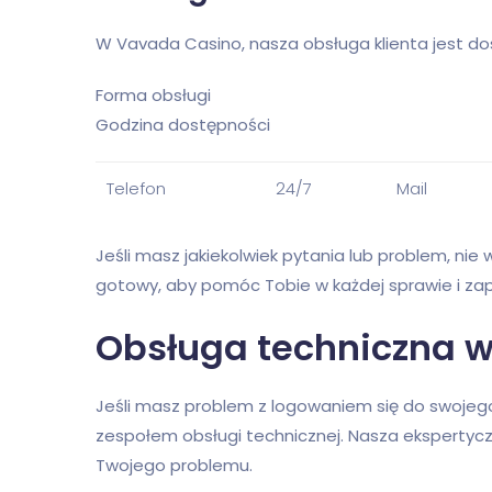
W Vavada Casino, nasza obsługa klienta jest d
Forma obsługi
Godzina dostępności
Telefon
24/7
Mail
Jeśli masz jakiekolwiek pytania lub problem, nie
gotowy, aby pomóc Tobie w każdej sprawie i zap
Obsługa techniczna 
Jeśli masz problem z logowaniem się do swojeg
zespołem obsługi technicznej. Nasza eksperty
Twojego problemu.