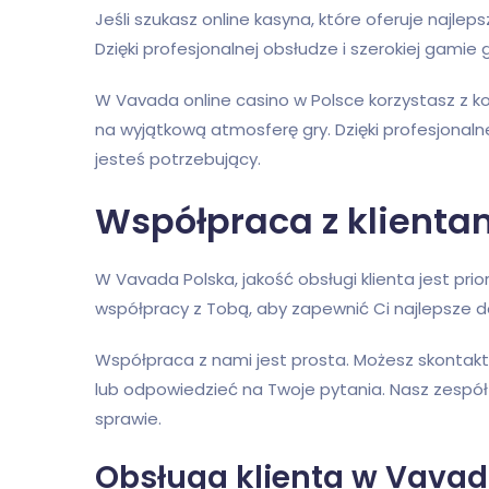
Jeśli szukasz online kasyna, które oferuje najle
Dzięki profesjonalnej obsłudze i szerokiej gamie
W Vavada online casino w Polsce korzystasz z k
na wyjątkową atmosferę gry. Dzięki profesjona
jesteś potrzebujący.
Współpraca z klienta
W Vavada Polska, jakość obsługi klienta jest pr
współpracy z Tobą, aby zapewnić Ci najlepsze do
Współpraca z nami jest prosta. Możesz skontakt
lub odpowiedzieć na Twoje pytania. Nasz zespół
sprawie.
Obsługa klienta w Vava