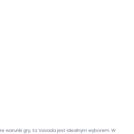
psze warunki gry, to Vavada jest idealnym wyborem. W