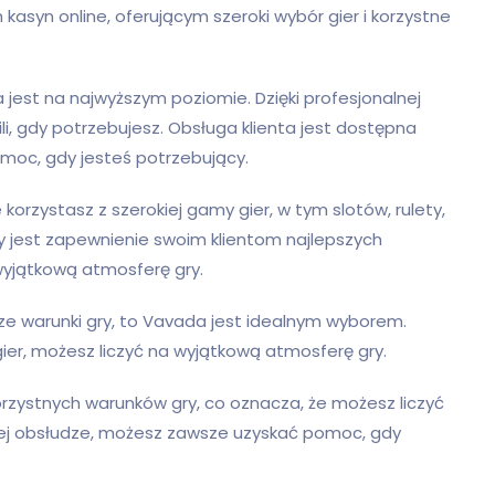
kasyn online, oferującym szeroki wybór gier i korzystne
 jest na najwyższym poziomie. Dzięki profesjonalnej
i, gdy potrzebujesz. Obsługa klienta jest dostępna
moc, gdy jesteś potrzebujący.
 korzystasz z szerokiej gamy gier, w tym slotów, rulety,
y jest zapewnienie swoim klientom najlepszych
wyjątkową atmosferę gry.
psze warunki gry, to Vavada jest idealnym wyborem.
 gier, możesz liczyć na wyjątkową atmosferę gry.
orzystnych warunków gry, co oznacza, że możesz liczyć
lnej obsłudze, możesz zawsze uzyskać pomoc, gdy