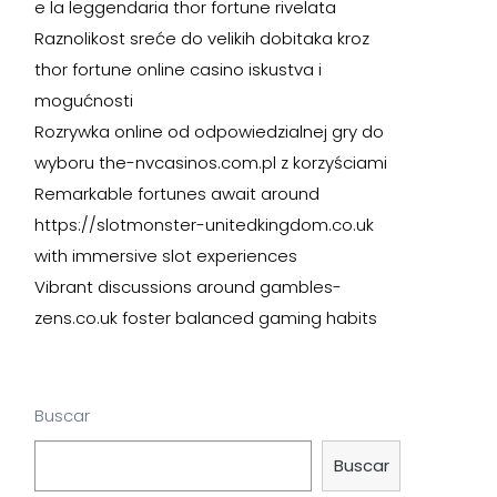
e la leggendaria thor fortune rivelata
Raznolikost sreće do velikih dobitaka kroz
thor fortune online casino iskustva i
mogućnosti
Rozrywka online od odpowiedzialnej gry do
wyboru the-nvcasinos.com.pl z korzyściami
Remarkable fortunes await around
https://slotmonster-unitedkingdom.co.uk
with immersive slot experiences
Vibrant discussions around gambles-
zens.co.uk foster balanced gaming habits
Buscar
Buscar