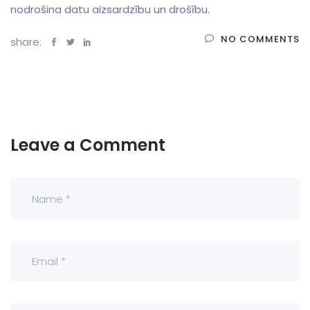
nodrošina datu aizsardzību un drošību.
NO COMMENTS
share:
Leave a Comment