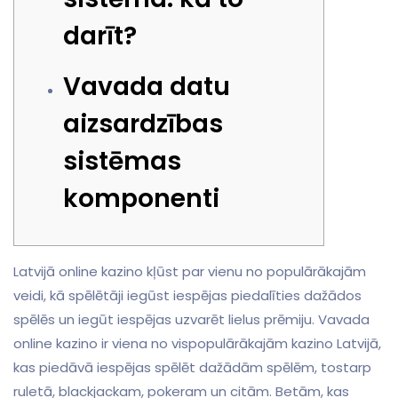
darīt?
Vavada datu
aizsardzības
sistēmas
komponenti
Latvijā online kazino kļūst par vienu no populārākajām
veidi, kā spēlētāji iegūst iespējas piedalīties dažādos
spēlēs un iegūt iespējas uzvarēt lielus prēmiju. Vavada
online kazino ir viena no vispopulārākajām kazino Latvijā,
kas piedāvā iespējas spēlēt dažādām spēlēm, tostarp
ruletā, blackjackam, pokeram un citām. Betām, kas