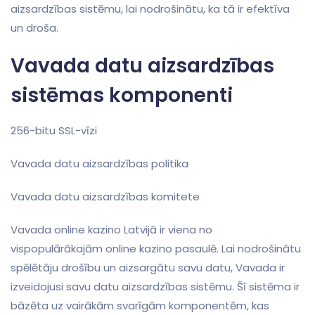
aizsardzības sistēmu, lai nodrošinātu, ka tā ir efektīva
un droša.
Vavada datu aizsardzības
sistēmas komponenti
256-bitu SSL-vīzi
Vavada datu aizsardzības politika
Vavada datu aizsardzības komitete
Vavada online kazino Latvijā ir viena no
vispopulārākajām online kazino pasaulē. Lai nodrošinātu
spēlētāju drošību un aizsargātu savu datu, Vavada ir
izveidojusi savu datu aizsardzības sistēmu. Šī sistēma ir
bāzēta uz vairākām svarīgām komponentēm, kas