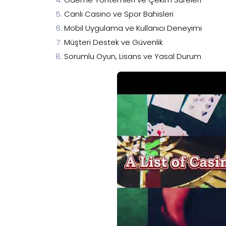
Canlı Casino ve Spor Bahisleri
Mobil Uygulama ve Kullanıcı Deneyimi
Müşteri Destek ve Güvenlik
Sorumlu Oyun, Lisans ve Yasal Durum