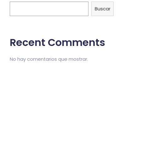
Buscar
Recent Comments
No hay comentarios que mostrar.