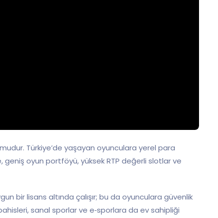
formudur. Türkiye’de yaşayan oyunculara yerel para
e, geniş oyun portföyü, yüksek RTP değerli slotlar ve
ygun bir lisans altında çalışır; bu da oyunculara güvenlik
hisleri, sanal sporlar ve e‑sporlara da ev sahipliği