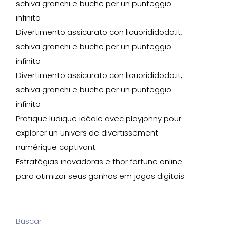
schiva granchi e buche per un punteggio
infinito
Divertimento assicurato con licuorididodo.it,
schiva granchi e buche per un punteggio
infinito
Divertimento assicurato con licuorididodo.it,
schiva granchi e buche per un punteggio
infinito
Pratique ludique idéale avec playjonny pour
explorer un univers de divertissement
numérique captivant
Estratégias inovadoras e thor fortune online
para otimizar seus ganhos em jogos digitais
Buscar