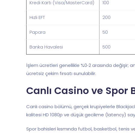
Kredi Kartı (Visa/MasterCard)
100
Hızlı EFT
200
Papara
50
Banka Havalesi
500
İşlem ücretleri genellikle %0‑2 arasında değişi
ücretsiz çekim fırsatı sunulabilir.
Canlı Casino ve Spor B
Canlı casino bölümü, gerçek krupiyelerle Blackjack
kalitesi HD 1080p ve düşük gecikme (latency) say
Spor bahisleri kısmında futbol, basketbol, tenis ve