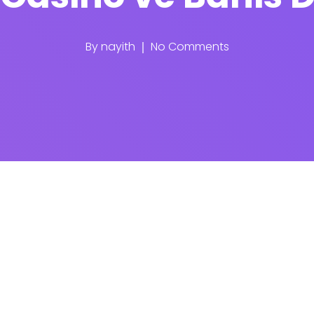
By
nayith
No Comments