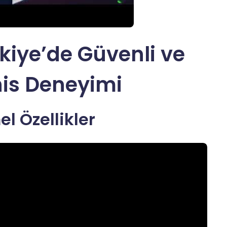
rkiye’de Güvenli ve
his Deneyimi
l Özellikler