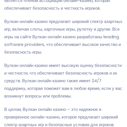
является членом ассоциации онлайн-казино, которая
обеспечивает безопасность и честность игроков.
Вулкан онлайн казино предлагает широкий спектр азартных
игр, включая слоты, карточные игры, рулетку и другие. Все
игры на сайте Вулкан онлайн казино разработаны leading
software providers, что обеспечивает высокое качество и
безопасность игры.
Вулкан онлайн казино имеет высокую оценку безопасности
и честности, что обеспечивает безопасность игроков и их
средств. Вулкан онлайн казино также имеет 24/7
поддержку, которая поможет вам в любое время, если у вас
возникнут вопросы или проблемы.
В целом, Вулкан онлайн казино – это надежное и
проверенное онлайн-казино, которое предлагает широкий
спектр азартных игр и безопасные условия для игроков.