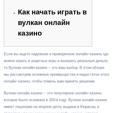
Как начать играть в
вулкан онлайн
казино
Если вы ищете надежное и проверенное онлайн-казино, где
можно играть в азартные игры и выиграть реальные деньги,
то Вулкан онлайн казино – это ваш выбор. В этом обзоре
мы рассмотрим основные преимущества и недостатки этого
онлайн-казино, чтобы помочь вам принять решение.
Вулкан онлайн казино – это популярное онлайн-казино,
которое было основано в 2004 году. Вулкан онлайн казино
имеет лицензию на игорное дело, выдана в Кюрасао, и