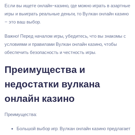
Если вы ищете онлайн-казино, где можно играть в азартные
игры и выиграть реальные деньги, то Вулкан онлайн казино
– это ваш выбор.
Важно! Перед началом игры, убедитесь, что вы знакомы с
условиями и правилами Вулкан онлайн казино, чтобы
обеспечить безопасность и честность игры.
Преимущества и
недостатки вулкана
онлайн казино
Преимущества:
Большой выбор игр: Вулкан онлайн казино предлагает