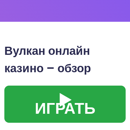
Вулкан онлайн
казино – обзор
▶️
ИГРАТЬ