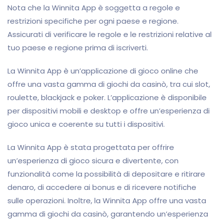
Nota che la Winnita App è soggetta a regole e
restrizioni specifiche per ogni paese e regione.
Assicurati di verificare le regole e le restrizioni relative al
tuo paese e regione prima di iscriverti.
La Winnita App è un’applicazione di gioco online che
offre una vasta gamma di giochi da casinò, tra cui slot,
roulette, blackjack e poker. L’applicazione è disponibile
per dispositivi mobili e desktop e offre un’esperienza di
gioco unica e coerente su tutti i dispositivi.
La Winnita App è stata progettata per offrire
un’esperienza di gioco sicura e divertente, con
funzionalità come la possibilità di depositare e ritirare
denaro, di accedere ai bonus e di ricevere notifiche
sulle operazioni. Inoltre, la Winnita App offre una vasta
gamma di giochi da casinò, garantendo un’esperienza