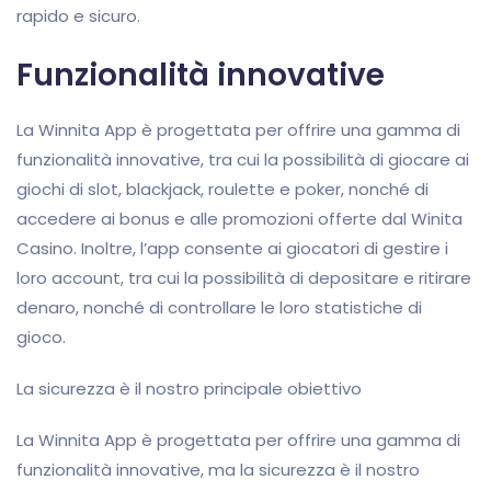
rapido e sicuro.
Funzionalità innovative
La Winnita App è progettata per offrire una gamma di
funzionalità innovative, tra cui la possibilità di giocare ai
giochi di slot, blackjack, roulette e poker, nonché di
accedere ai bonus e alle promozioni offerte dal Winita
Casino. Inoltre, l’app consente ai giocatori di gestire i
loro account, tra cui la possibilità di depositare e ritirare
denaro, nonché di controllare le loro statistiche di
gioco.
La sicurezza è il nostro principale obiettivo
La Winnita App è progettata per offrire una gamma di
funzionalità innovative, ma la sicurezza è il nostro