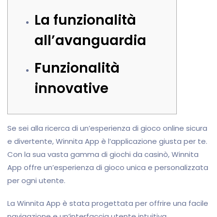
La funzionalità
all’avanguardia
Funzionalità
innovative
Se sei alla ricerca di un’esperienza di gioco online sicura
e divertente, Winnita App è l’applicazione giusta per te.
Con la sua vasta gamma di giochi da casinò, Winnita
App offre un’esperienza di gioco unica e personalizzata
per ogni utente.
La Winnita App è stata progettata per offrire una facile
navigazione e un’interfaccia utente intuitiva,