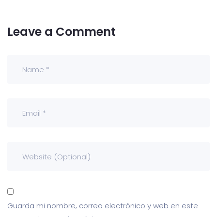
Leave a Comment
Guarda mi nombre, correo electrónico y web en este