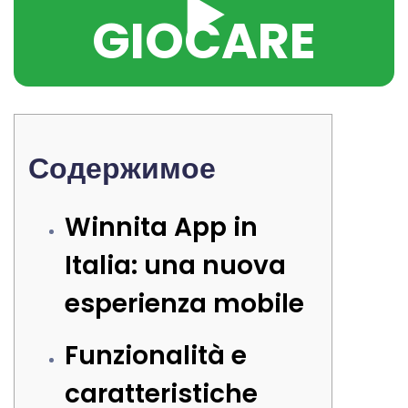
▶️
GIOCARE
Содержимое
Winnita App in
Italia: una nuova
esperienza mobile
Funzionalità e
caratteristiche