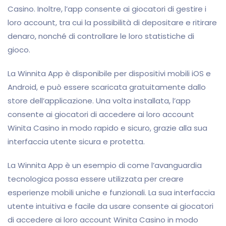
Casino. Inoltre, l’app consente ai giocatori di gestire i
loro account, tra cui la possibilità di depositare e ritirare
denaro, nonché di controllare le loro statistiche di
gioco.
La Winnita App è disponibile per dispositivi mobili iOS e
Android, e può essere scaricata gratuitamente dallo
store dell’applicazione. Una volta installata, l’app
consente ai giocatori di accedere ai loro account
Winita Casino in modo rapido e sicuro, grazie alla sua
interfaccia utente sicura e protetta.
La Winnita App è un esempio di come l’avanguardia
tecnologica possa essere utilizzata per creare
esperienze mobili uniche e funzionali. La sua interfaccia
utente intuitiva e facile da usare consente ai giocatori
di accedere ai loro account Winita Casino in modo