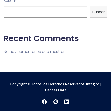
Buscar
Buscar
Recent Comments
No hay comentarios que mostrar.
Copyright © Todos los Derechos Reservados. Integ.ro |
Habeas Data