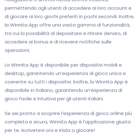
permettendo agli utenti di accedere ai loro account e
di giocare ai loro giochi preferiti in pochi secondi. Inoltre,
la Winnita App offre una vasta gamma di funzionalità,
tra cui la possibilità di depositare e ritirare denaro, di
accedere ai bonus e di ricevere notifiche sulle
operazioni.
La Winnita App è disponibile per dispositivi mobili e
desktop, garantendo un’esperienza di gioco unica e
coerente su tutti i dispositivi. Inoltre, la Winnita App è
disponibile in italiano, garantendo un’esperienza di
gioco facile e intuitiva per gli utenti italiani.
Se sei pronto a scoprire l’esperienza di gioco online più
completa e sicura, Winnita App è l’applicazione giusta
per te. Iscrivetevi ora e inizia a giocare!