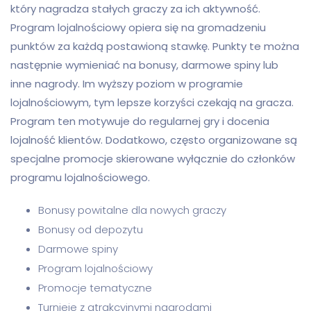
który nagradza stałych graczy za ich aktywność.
Program lojalnościowy opiera się na gromadzeniu
punktów za każdą postawioną stawkę. Punkty te można
następnie wymieniać na bonusy, darmowe spiny lub
inne nagrody. Im wyższy poziom w programie
lojalnościowym, tym lepsze korzyści czekają na gracza.
Program ten motywuje do regularnej gry i docenia
lojalność klientów. Dodatkowo, często organizowane są
specjalne promocje skierowane wyłącznie do członków
programu lojalnościowego.
Bonusy powitalne dla nowych graczy
Bonusy od depozytu
Darmowe spiny
Program lojalnościowy
Promocje tematyczne
Turnieje z atrakcyjnymi nagrodami