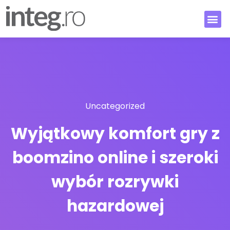
Uncategorized
Wyjątkowy komfort gry z
boomzino online i szeroki
wybór rozrywki
hazardowej