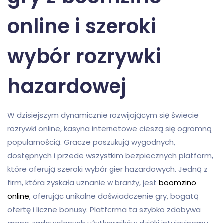
online i szeroki
wybór rozrywki
hazardowej
W dzisiejszym dynamicznie rozwijającym się świecie
rozrywki online, kasyna internetowe cieszą się ogromną
popularnością. Gracze poszukują wygodnych,
dostępnych i przede wszystkim bezpiecznych platform,
które oferują szeroki wybór gier hazardowych. Jedną z
firm, która zyskała uznanie w branży, jest
boomzino
online
, oferując unikalne doświadczenie gry, bogatą
ofertę i liczne bonusy. Platforma ta szybko zdobywa
grono zadowolonych użytkowników dzięki intuicyjnemu