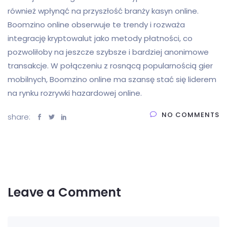
również wpłynąć na przyszłość branży kasyn online.
Boomzino online obserwuje te trendy i rozważa
integrację kryptowalut jako metody płatności, co
pozwoliłoby na jeszcze szybsze i bardziej anonimowe
transakcje. W połączeniu z rosnącą popularnością gier
mobilnych, Boomzino online ma szansę stać się liderem
na rynku rozrywki hazardowej online.
NO COMMENTS
share:
Leave a Comment