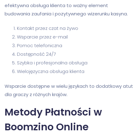
efektywna obsługa klienta to ważny element
budowania zaufania i pozytywnego wizerunku kasyna.
Kontakt przez czat na żywo
Wsparcie przez e-mail
Pomoc telefoniczna
Dostępność 24/7
Szybka i profesjonalna obsługa
Wielojęzyczna obsługa klienta
Wsparcie dostępne w wielu językach to dodatkowy atut
dla graczy z różnych krajów.
Metody Płatności w
Boomzino Online