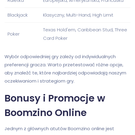
Ruletka
Europejska, Amerykańska, Francuska
Blackjack
Klasyczny, Multi-Hand, High Limit
Texas Hold'em, Caribbean Stud, Three
Poker
Card Poker
Wybór odpowiedniej gry zależy od indywidualnych
preferencji gracza. Warto przetestować różne opcje,
aby znaleźć te, które najbardziej odpowiadają naszym
oczekiwaniom i strategiom gry.
Bonusy i Promocje w
Boomzino Online
Jednym z głównych atutów Boomzino online jest