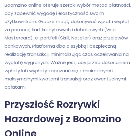
Boomzino online oferuje szeroki wybór metod płatności,
aby zapewnić wygodę i elastyczność swoim
użytkownikom. Gracze mogą dokonywać wpłat i wypłat
za pomocą kart kredytowych i debetowych (Visa,
Mastercard), e-portfeli (Skrill, Neteller) oraz przelewów
bankowych. Platforma dba o szybką i bezpieczną
realizację transakcji, minimalizując czas oczekiwania na
wypłatę wygranych. Ważne jest, aby przed dokonaniem
wpłaty lub wypłaty zapoznać się z minimalnymi i
maksymalnymi kwotami transakcji oraz ewentualnymi
opłatami.
Przyszłość Rozrywki
Hazardowej z Boomzino
Online