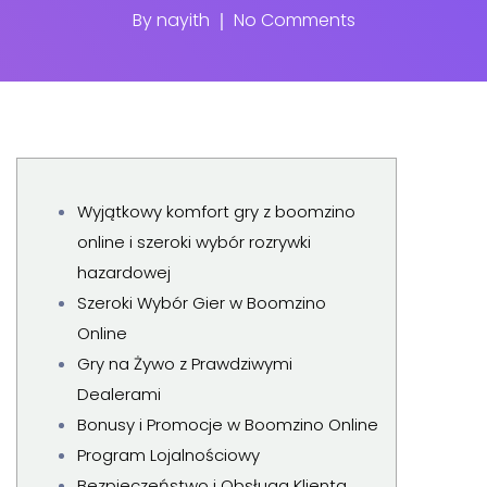
By
nayith
No Comments
Wyjątkowy komfort gry z boomzino
online i szeroki wybór rozrywki
hazardowej
Szeroki Wybór Gier w Boomzino
Online
Gry na Żywo z Prawdziwymi
Dealerami
Bonusy i Promocje w Boomzino Online
Program Lojalnościowy
Bezpieczeństwo i Obsługa Klienta