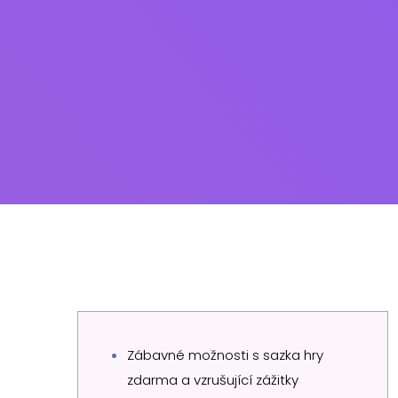
Zábavné možnosti s sazka hry
zdarma a vzrušující zážitky