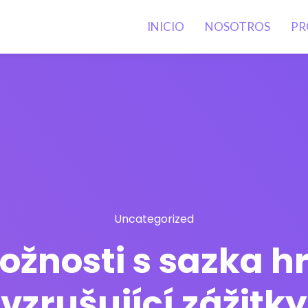
INICIO
NOSOTROS
PR
Uncategorized
žnosti s sazka h
vzrušující zážitky