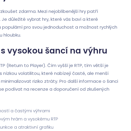
yzkoušet zdarma. Mezi nejoblíbenější hry patří
 Je důležité vybrat hry, které vás baví a které
u populární pro svou jednoduchost a možnost rychlých
u hloubku.
 s vysokou šancí na výhru
TP (Return to Player). Čím vyšší je RTP, tím větší je
 nízkou volatilitou, které nabízejí časté, ale menší
nimalizovat riziko ztráty. Pro další informace o šanci
 se podívat na recenze a doporučení od zkušených
ostí a častými výhrami
sovým hrám a vysokému RTP
 funkce a atraktivní grafiku