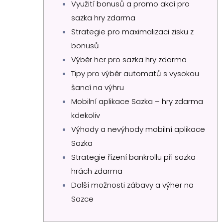
Využití bonusů a promo akcí pro
sazka hry zdarma
Strategie pro maximalizaci zisku z
bonusů
Výběr her pro sazka hry zdarma
Tipy pro výběr automatů s vysokou
šancí na výhru
Mobilní aplikace Sazka – hry zdarma
kdekoliv
Výhody a nevýhody mobilní aplikace
Sazka
Strategie řízení bankrollu při sazka
hrách zdarma
Další možnosti zábavy a výher na
Sazce