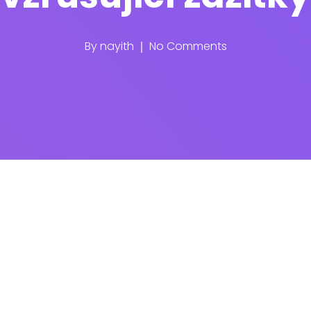
By
nayith
No Comments