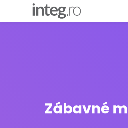
Zábavné mo