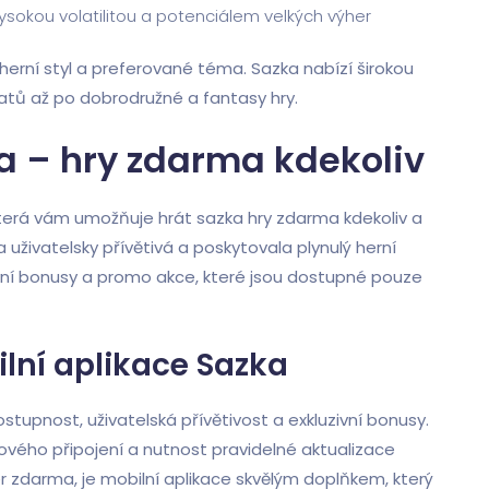
vysokou volatilitou a potenciálem velkých výher
herní styl a preferované téma. Sazka nabízí širokou
tů až po dobrodružné a fantasy hry.
a – hry zdarma kdekoliv
 která vám umožňuje hrát sazka hry zdarma kdekoliv a
la uživatelsky přívětivá a poskytovala plynulý herní
uzivní bonusy a promo akce, které jsou dostupné pouze
ní aplikace Sazka
stupnost, uživatelská přívětivost a exkluzivní bonusy.
ého připojení a nutnost pravidelné aktualizace
r zdarma, je mobilní aplikace skvělým doplňkem, který