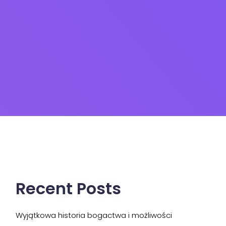
Recent Posts
Wyjątkowa historia bogactwa i możliwości