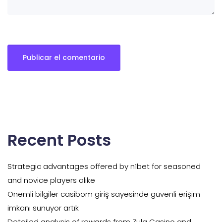
Recent Posts
Strategic advantages offered by n1bet for seasoned
and novice players alike
Önemli bilgiler casibom giriş sayesinde güvenli erişim
imkanı sunuyor artık
Detailed analysis of rewards from Zula Casino and