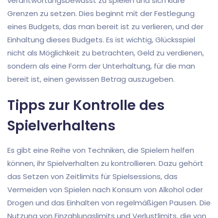
verantwortungsbewusst zu spielen und sich klare
Grenzen zu setzen. Dies beginnt mit der Festlegung
eines Budgets, das man bereit ist zu verlieren, und der
Einhaltung dieses Budgets. Es ist wichtig, Glücksspiel
nicht als Möglichkeit zu betrachten, Geld zu verdienen,
sondern als eine Form der Unterhaltung, für die man
bereit ist, einen gewissen Betrag auszugeben.
Tipps zur Kontrolle des
Spielverhaltens
Es gibt eine Reihe von Techniken, die Spielern helfen
können, ihr Spielverhalten zu kontrollieren. Dazu gehört
das Setzen von Zeitlimits für Spielsessions, das
Vermeiden von Spielen nach Konsum von Alkohol oder
Drogen und das Einhalten von regelmäßigen Pausen. Die
Nutzung von Einzahlungslimits und Verlustlimits, die von