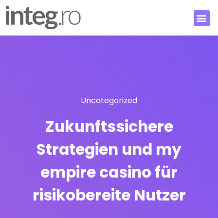
Uncategorized
Zukunftssichere
Strategien und my
empire casino für
risikobereite Nutzer