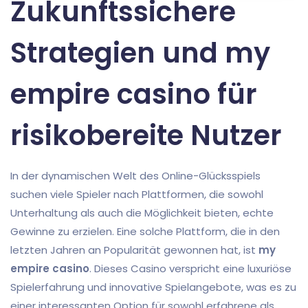
Zukunftssichere
Strategien und my
empire casino für
risikobereite Nutzer
In der dynamischen Welt des Online-Glücksspiels
suchen viele Spieler nach Plattformen, die sowohl
Unterhaltung als auch die Möglichkeit bieten, echte
Gewinne zu erzielen. Eine solche Plattform, die in den
letzten Jahren an Popularität gewonnen hat, ist
my
empire casino
. Dieses Casino verspricht eine luxuriöse
Spielerfahrung und innovative Spielangebote, was es zu
einer interessanten Option für sowohl erfahrene als