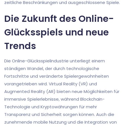
zeitliche Beschränkungen und ausgeschlossene Spiele.
Die Zukunft des Online-
Glücksspiels und neue
Trends
Die Online-Glücksspielindustrie unterliegt einem
ständigen Wandel, der durch technologische
Fortschritte und veränderte Spielergewohnheiten
vorangetrieben wird. Virtual Reality (VR) und
Augmented Reality (AR) bieten neue Möglichkeiten für
immersive Spielerlebnisse, während Blockchain-
Technologie und Kryptowährungen für mehr
Transparenz und Sicherheit sorgen können. Auch die
zunehmende mobile Nutzung und die Integration von