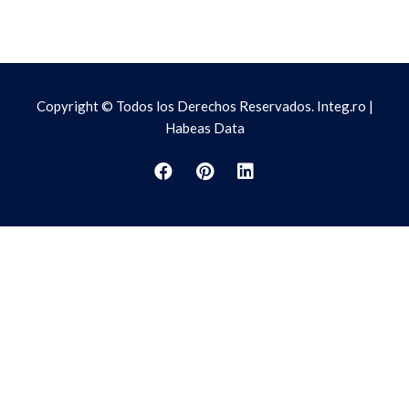
Copyright © Todos los Derechos Reservados. Integ.ro |
Habeas Data